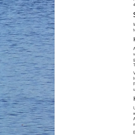
W
v
T
h
U
w
A
m
E