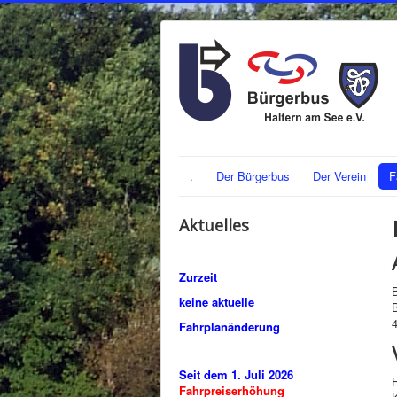
.
Der Bürgerbus
Der Verein
F
Aktuelles
Zurzeit
keine aktuelle
Fahrplanänderung
Seit dem 1. Juli 2026
H
Fahrpreiserhöhung