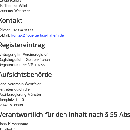
arola Raffelt
Dr. Thomas Wildt
Antonius Wesseler
Kontakt
Telefon: 02364 15895
E-Mail:
kontakt@buergerbus-haltern.de
Registereintrag
intragung im Vereinsregister.
egistergericht: Gelsenkirchen
Registernummer: VR 10756
Aufsichtsbehörde
Land Nordrhein-Westfalen
ertreten durch die
Bezirksregierung Münster
Domplatz 1 – 3
48143 Münster
Verantwortlich für den Inhalt nach § 55 Abs
Hans Kirschbaum
ichthof 5