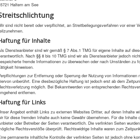
45721 Haltern am See
Streitschlichtung
ir sind nicht bereit oder verpflichtet, an Streitbeilegungsverfahren vor einer 
teilzunehmen.
Haftung für Inhalte
Als Diensteanbieter sind wir gemäß § 7 Abs.1 TMG für eigene Inhalte auf di
erantwortlich. Nach §§ 8 bis 10 TMG sind wir als Diensteanbieter jedoch nicht 
gespeicherte fremde Informationen zu überwachen oder nach Umständen zu for
ätigkeit hinweisen.
Verpflichtungen zur Entfernung oder Sperrung der Nutzung von Informationen
iervon unberührt. Eine diesbezügliche Haftung ist jedoch erst ab dem Zeitpun
Rechtsverletzung möglich. Bei Bekanntwerden von entsprechenden Rechtsverl
umgehend entfernen.
Haftung für Links
nser Angebot enthält Links zu externen Websites Dritter, auf deren Inhalte 
ir für diese fremden Inhalte auch keine Gewähr übernehmen. Für die Inhalte der
nbieter oder Betreiber der Seiten verantwortlich. Die verlinkten Seiten wurde
ögliche Rechtsverstöße überprüft. Rechtswidrige Inhalte waren zum Zeitpunkt
ine permanente inhaltliche Kontrolle der verlinkten Seiten ist jedoch ohne ko