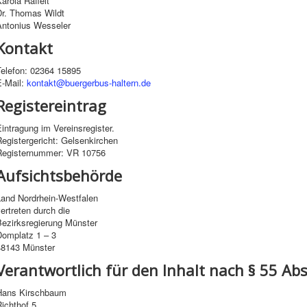
arola Raffelt
Dr. Thomas Wildt
Antonius Wesseler
Kontakt
Telefon: 02364 15895
E-Mail:
kontakt@buergerbus-haltern.de
Registereintrag
intragung im Vereinsregister.
egistergericht: Gelsenkirchen
Registernummer: VR 10756
Aufsichtsbehörde
Land Nordrhein-Westfalen
ertreten durch die
Bezirksregierung Münster
Domplatz 1 – 3
48143 Münster
Verantwortlich für den Inhalt nach § 55 Abs
Hans Kirschbaum
ichthof 5