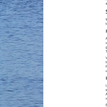
W
v
T
h
U
w
A
m
E