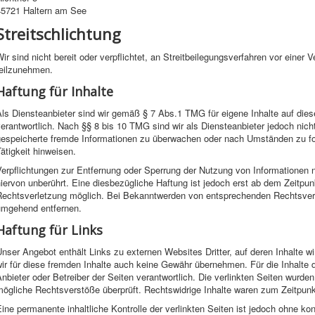
45721 Haltern am See
Streitschlichtung
ir sind nicht bereit oder verpflichtet, an Streitbeilegungsverfahren vor einer 
teilzunehmen.
Haftung für Inhalte
Als Diensteanbieter sind wir gemäß § 7 Abs.1 TMG für eigene Inhalte auf di
erantwortlich. Nach §§ 8 bis 10 TMG sind wir als Diensteanbieter jedoch nicht 
gespeicherte fremde Informationen zu überwachen oder nach Umständen zu for
ätigkeit hinweisen.
Verpflichtungen zur Entfernung oder Sperrung der Nutzung von Informationen
iervon unberührt. Eine diesbezügliche Haftung ist jedoch erst ab dem Zeitpun
Rechtsverletzung möglich. Bei Bekanntwerden von entsprechenden Rechtsverl
umgehend entfernen.
Haftung für Links
nser Angebot enthält Links zu externen Websites Dritter, auf deren Inhalte 
ir für diese fremden Inhalte auch keine Gewähr übernehmen. Für die Inhalte der
nbieter oder Betreiber der Seiten verantwortlich. Die verlinkten Seiten wurde
ögliche Rechtsverstöße überprüft. Rechtswidrige Inhalte waren zum Zeitpunkt
ine permanente inhaltliche Kontrolle der verlinkten Seiten ist jedoch ohne ko