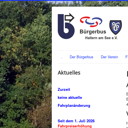
.
Der Bürgerbus
Der Verein
F
Aktuelles
Zurzeit
keine aktuelle
Fahrplanänderung
Seit dem 1. Juli 2026
H
Fahrpreiserhöhung